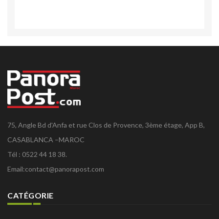
75, Angle Bd d'Anfa et rue Clos de Provence, 3ème étage, App B,
CASABLANCA –MAROC
Tél : 0522 44 18 38.
Email:
contact@panorapost.com
CATÉGORIE