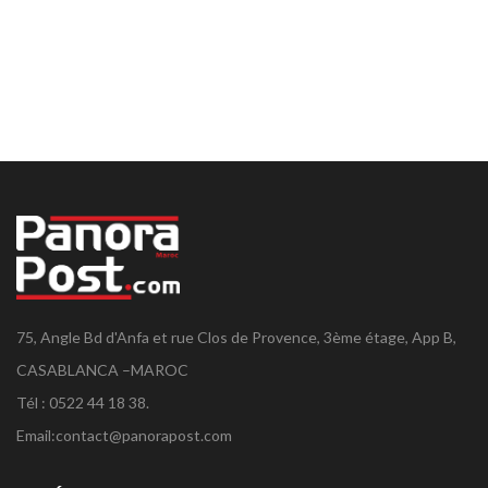
75, Angle Bd d'Anfa et rue Clos de Provence, 3ème étage, App B,
CASABLANCA –MAROC
Tél : 0522 44 18 38.
Email:
contact@panorapost.com