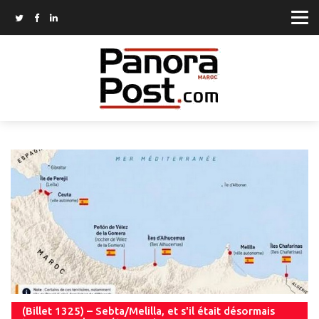
(Billet 1325) – Sebta/Melilla, et s'il était désormais