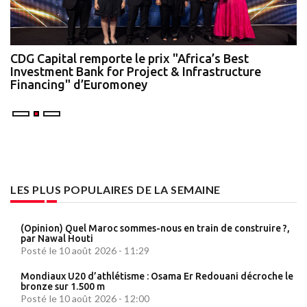
te
CDG Capital remporte le prix "Africa’s Best
N
Investment Bank for Project & Infrastructure
A
Financing" d’Euromoney
LES PLUS POPULAIRES DE LA SEMAINE
(Opinion) Quel Maroc sommes-nous en train de construire ?,
par Nawal Houti
Posté le 10 août 2026 - 11:29
Mondiaux U20 d’athlétisme : Osama Er Redouani décroche le
bronze sur 1.500 m
Posté le 10 août 2026 - 12:00