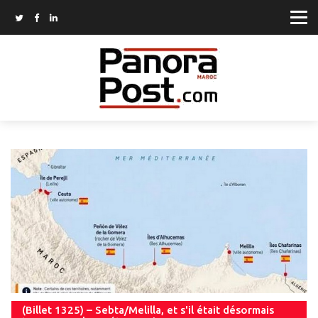
(Billet 1325) – Sebta/Melilla, et s'il était désormais