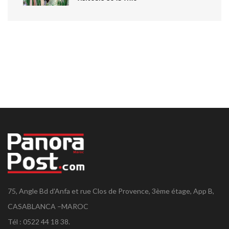
75, Angle Bd d'Anfa et rue Clos de Provence, 3ème étage, App B,
CASABLANCA –MAROC
Tél : 0522 44 18 38.