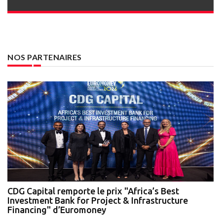
NOS PARTENAIRES
te
CDG Capital remporte le prix "Africa’s Best
N
Investment Bank for Project & Infrastructure
A
Financing" d’Euromoney