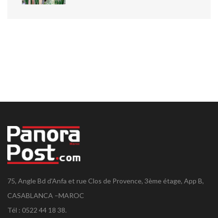
75, Angle Bd d'Anfa et rue Clos de Provence, 3ème étage, App B,
CASABLANCA –MAROC
Tél : 0522 44 18 38.