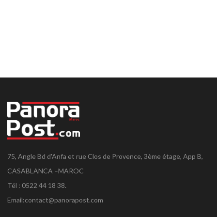
75, Angle Bd d'Anfa et rue Clos de Provence, 3ème étage, App B,
CASABLANCA –MAROC
Tél : 0522 44 18 38.
Email:
contact@panorapost.com