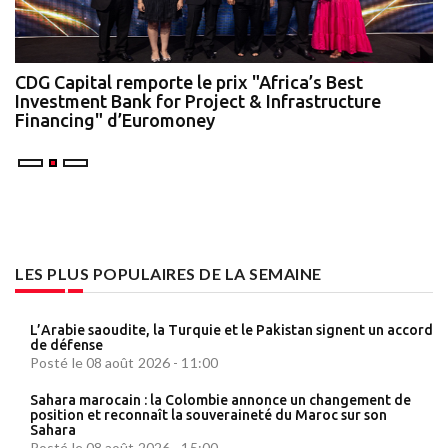
te
CDG Capital remporte le prix "Africa’s Best
N
Investment Bank for Project & Infrastructure
A
Financing" d’Euromoney
LES PLUS POPULAIRES DE LA SEMAINE
L’Arabie saoudite, la Turquie et le Pakistan signent un accord
de défense
Posté le 08 août 2026 - 11:00
Sahara marocain : la Colombie annonce un changement de
position et reconnaît la souveraineté du Maroc sur son
Sahara
Posté le 08 août 2026 - 15:00