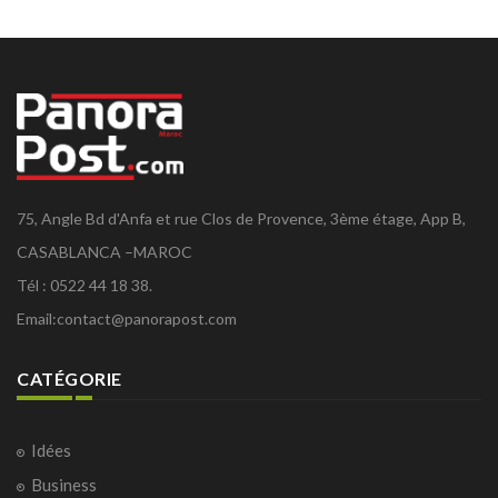
75, Angle Bd d'Anfa et rue Clos de Provence, 3ème étage, App B,
CASABLANCA –MAROC
Tél : 0522 44 18 38.
Email:
contact@panorapost.com
CATÉGORIE
Idées
Business