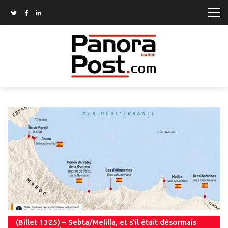
(Billet 1325) – Sebta/Melilla, et s'il était désormais