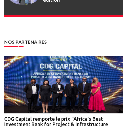
NOS PARTENAIRES
te
CDG Capital remporte le prix "Africa’s Best
N
Investment Bank for Project & Infrastructure
A