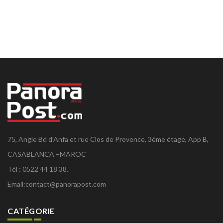
75, Angle Bd d'Anfa et rue Clos de Provence, 3ème étage, App B,
CASABLANCA –MAROC
Tél : 0522 44 18 38.
Email:
contact@panorapost.com
CATÉGORIE