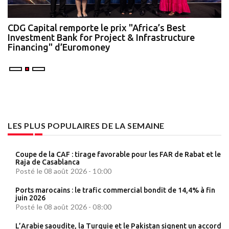
te
CDG Capital remporte le prix "Africa’s Best
N
Investment Bank for Project & Infrastructure
A
Financing" d’Euromoney
LES PLUS POPULAIRES DE LA SEMAINE
Coupe de la CAF : tirage favorable pour les FAR de Rabat et le
Raja de Casablanca
Posté le 08 août 2026 - 10:00
Ports marocains : le trafic commercial bondit de 14,4% à fin
juin 2026
Posté le 08 août 2026 - 08:00
L’Arabie saoudite, la Turquie et le Pakistan signent un accord