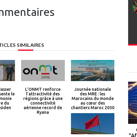
mentaires
TICLES SIMILAIRES
Nasser
L’ONMT renforce
Journée nationale
sente le
l’attractivité des
des MRE : les
émonie
régions grâce à une
Marocains du monde
re du
connectivité
au cœur des
siden
aérienne record de
chantiers Maroc 2030
Ryana
Rabat : le campus de l'UM6P
accueille la 2ᵉ cohorte du
"Af