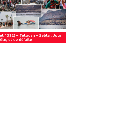
let 1322) – Tétouan – Sebta : Jour
ête, et de défaite