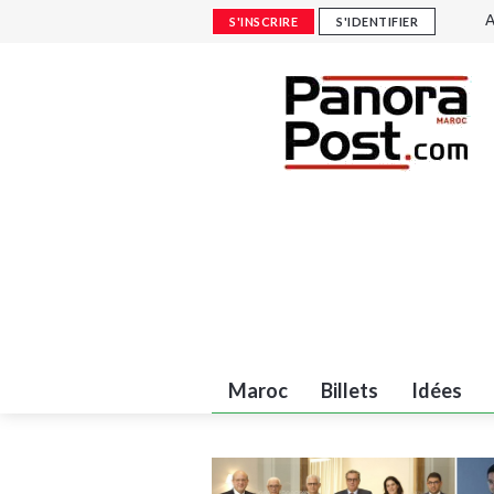
A
S'INSCRIRE
S'IDENTIFIER
R
(
M
e
J
Maroc
Billets
Idées