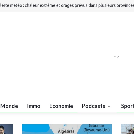
lerte météo : chaleur extrême et orages prévus dans plusieurs province
oyaume
Billet 1324) - Et Nasser Bourita, et les partis politiques, dans tout ça...
aroc-Afrique du Sud : les Lionnes de l’Atlas jouent leur place en demi-fi
t au Mondial 2027
orge Vilda : « Nous avons étudié l'Afrique du Sud dans les moindres détai
-->
Monde
Immo
Economie
Podcasts
Spor