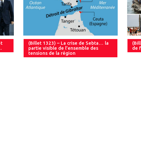
et
(Billet 1323) – La crise de Sebta… la
(Bil
.
partie visible de l’ensemble des
de f
tensions de la région