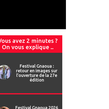
Vous avez 2 minutes ?
On vous explique ..
Festival Gnaoua 2026
: Najat Vallaud-
Belkacem invitée de
marque du 13ème
Forum des Droits
Humains