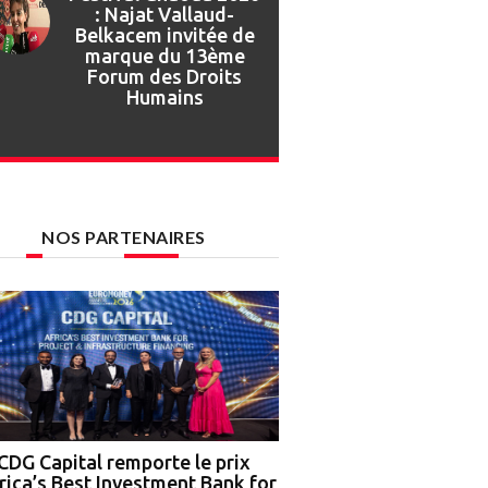
Festival Gnaoua :
retour en images sur
l’ouverture de la 27e
édition
NOS PARTENAIRES
CDG Capital remporte le prix
Nigeria : OCP Africa, 
rica’s Best Investment Bank for
Ground Truth Analytics