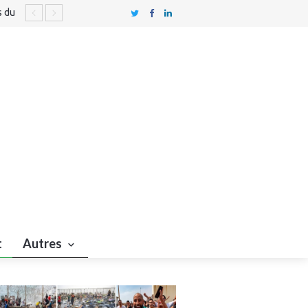
s du
nales
ls »
t
Autres