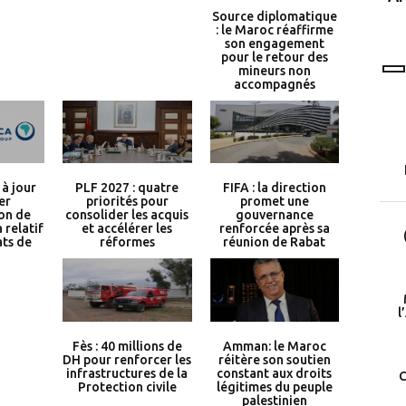
programme LEAD
Source diplomatique
: le Maroc réaffirme
son engagement
pour le retour des
mineurs non
accompagnés
à jour
PLF 2027 : quatre
FIFA : la direction
er
priorités pour
promet une
on de
consolider les acquis
gouvernance
 relatif
et accélérer les
renforcée après sa
ats de
réformes
réunion de Rabat
l
Fès : 40 millions de
Amman: le Maroc
DH pour renforcer les
réitère son soutien
infrastructures de la
constant aux droits
C
Protection civile
légitimes du peuple
palestinien