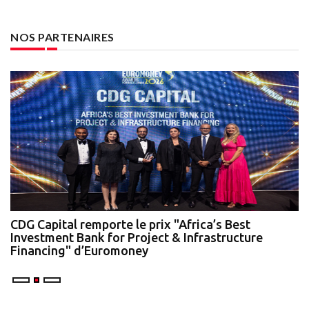
NOS PARTENAIRES
te
CDG Capital remporte le prix "Africa’s Best
N
Investment Bank for Project & Infrastructure
A
Financing" d’Euromoney