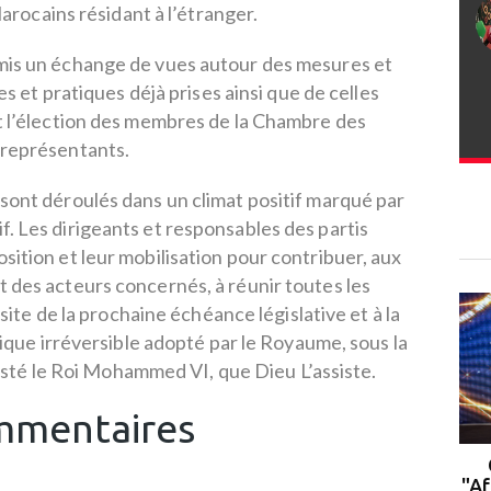
arocains résidant à l’étranger.
mis un échange de vues autour des mesures et
s et pratiques déjà prises ainsi que de celles
t l’élection des membres de la Chambre des
représentants.
 sont déroulés dans un climat positif marqué par
f. Les dirigeants et responsables des partis
osition et leur mobilisation pour contribuer, aux
t des acteurs concernés, à réunir toutes les
site de la prochaine échéance législative et à la
que irréversible adopté par le Royaume, sous la
sté le Roi Mohammed VI, que Dieu L’assiste.
mentaires
Rabat : le campus de l'UM6P
accueille la 2ᵉ cohorte du
"Af