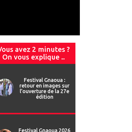
Vous avez 2 minutes ?
On vous explique ..
Festival Gnaoua 2026
: Najat Vallaud-
Belkacem invitée de
marque du 13ème
Forum des Droits
Humains