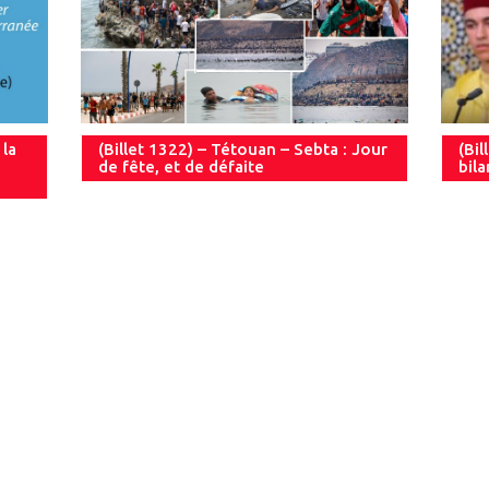
 la
(Billet 1322) – Tétouan – Sebta : Jour
(Bil
de fête, et de défaite
bil