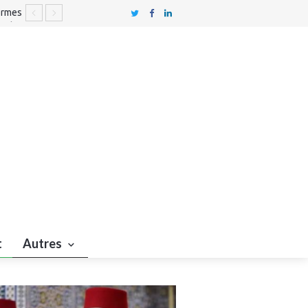
formes
 Rabat
civile
t
Autres