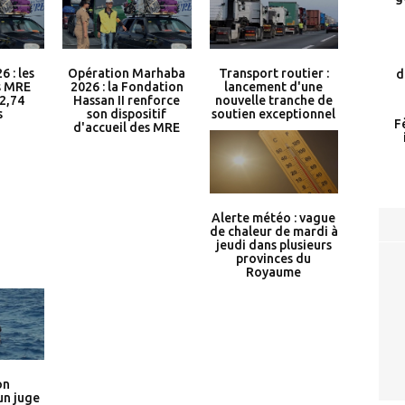
 : les
Opération Marhaba
Transport routier :
d
s MRE
2026 : la Fondation
lancement d'une
2,74
Hassan II renforce
nouvelle tranche de
s
son dispositif
soutien exceptionnel
F
d'accueil des MRE
Alerte météo : vague
de chaleur de mardi à
jeudi dans plusieurs
provinces du
Royaume
on
un juge