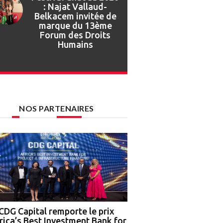
Festival Gnaoua :
retour en images sur
l’ouverture de la 27e
édition
NOS PARTENAIRES
CDG Capital remporte le prix
Nigeria : OCP Africa, 
rica’s Best Investment Bank for
Ground Truth Analytics