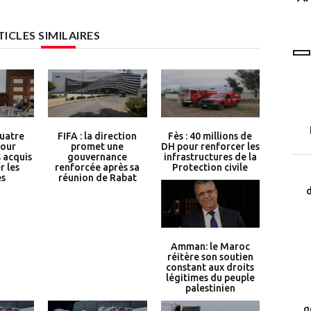
programme LEAD
TICLES SIMILAIRES
quatre
FIFA : la direction
Fès : 40 millions de
pour
promet une
DH pour renforcer les
s acquis
gouvernance
infrastructures de la
r les
renforcée après sa
Protection civile
es
réunion de Rabat
d
Amman: le Maroc
réitère son soutien
constant aux droits
légitimes du peuple
palestinien
g