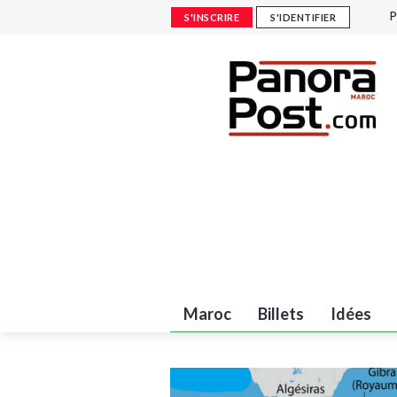
P
S'INSCRIRE
S'IDENTIFIER
F
F
A
c
Maroc
Billets
Idées