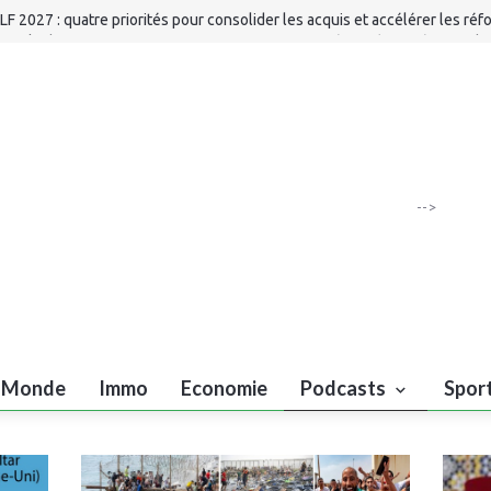
LF 2027 : quatre priorités pour consolider les acquis et accélérer les ré
IFA : la direction promet une gouvernance renforcée après sa réunion de
ès : 40 millions de DH pour renforcer les infrastructures de la Protection 
MMC : mise à jour du dossier d'information de Bank of Africa relatif aux
ertificats de dépôt
-->
Monde
Immo
Economie
Podcasts
Spor