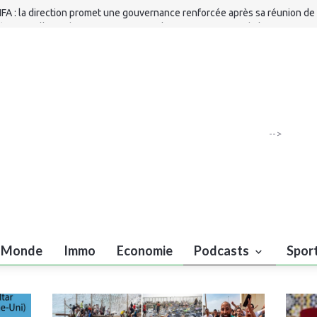
IFA : la direction promet une gouvernance renforcée après sa réunion de
ès : 40 millions de DH pour renforcer les infrastructures de la Protection 
MMC : mise à jour du dossier d'information de Bank of Africa relatif aux
ertificats de dépôt
LF 2027 : quatre priorités pour consolider les acquis et accélérer les ré
-->
Monde
Immo
Economie
Podcasts
Spor