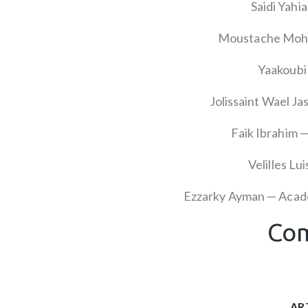
Saidi Yahi
Moustache Moha
Yaakoubi
Jolissaint Wael J
Faik Ibrahim 
Velilles Lu
Ezzarky Ayman — Acad
Com
AR