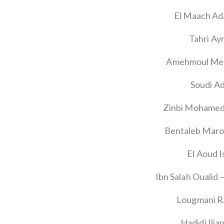
El Maach Ad
Tahri Ay
Amehmoul Mehd
Soudi A
Zinbi Mohamed 
Bentaleb Maro
El Aoud I
Ibn Salah Ouali
Lougmani Ra
Hadidi Ilia