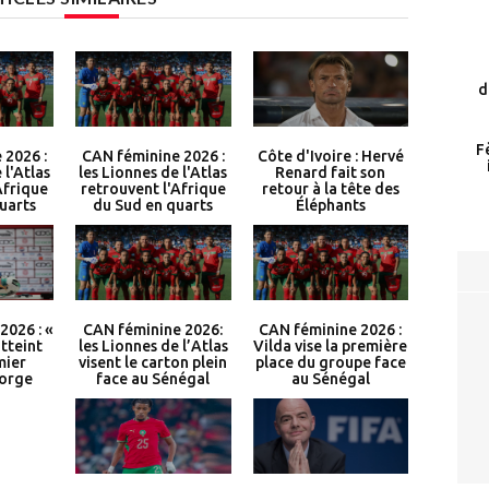
d
F
 2026 :
CAN féminine 2026 :
Côte d'Ivoire : Hervé
 l'Atlas
les Lionnes de l'Atlas
Renard fait son
Afrique
retrouvent l'Afrique
retour à la tête des
uarts
du Sud en quarts
Éléphants
2026 : «
CAN féminine 2026:
CAN féminine 2026 :
tteint
les Lionnes de l’Atlas
Vilda vise la première
mier
visent le carton plein
place du groupe face
Jorge
face au Sénégal
au Sénégal