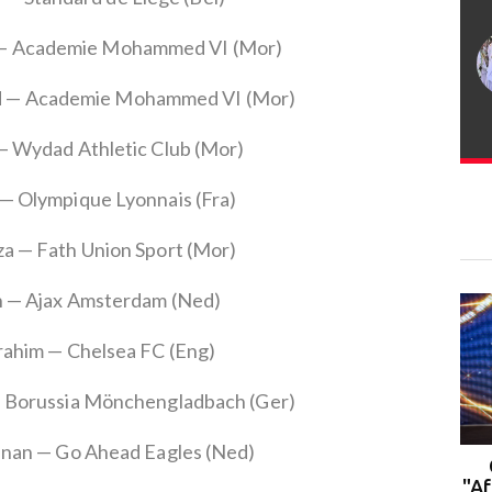
— Academie Mohammed VI (Mor)
 — Academie Mohammed VI (Mor)
— Wydad Athletic Club (Mor)
 — Olympique Lyonnais (Fra)
za — Fath Union Sport (Mor)
an — Ajax Amsterdam (Ned)
rahim — Chelsea FC (Eng)
 Borussia Mönchengladbach (Ger)
Adnan — Go Ahead Eagles (Ned)
Rabat : le campus de l'UM6P
accueille la 2ᵉ cohorte du
"Af