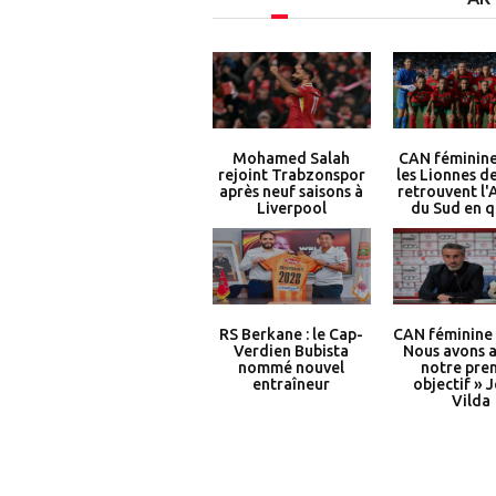
Mohamed Salah
CAN féminine
rejoint Trabzonspor
les Lionnes de
après neuf saisons à
retrouvent l'
Liverpool
du Sud en q
RS Berkane : le Cap-
CAN féminine 
Verdien Bubista
Nous avons a
nommé nouvel
notre pre
entraîneur
objectif » 
Vilda