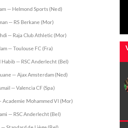
am — Helmond Sports (Ned)
man — RS Berkane (Mor)
i — Raja Club Athletic (Mor)
dam — Toulouse FC (Fra)
Habib — RSC Anderlecht (Bel)
uane — Ajax Amsterdam (Ned)
smail — Valencia CF (Spa)
d — Academie Mohammed VI (Mor)
mi — RSC Anderlecht (Bel)
n — Standard de Liège (Bel)