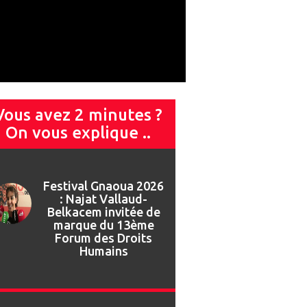
Vous avez 2 minutes ?
On vous explique ..
Festival Gnaoua :
retour en images sur
l’ouverture de la 27e
édition
Festival Gnaoua 2026