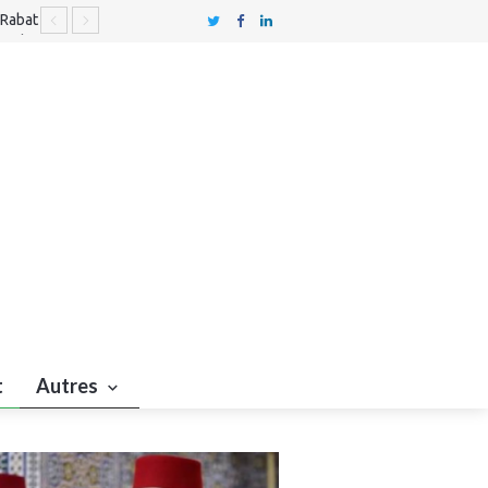
 Rabat
civile
formes
t
Autres