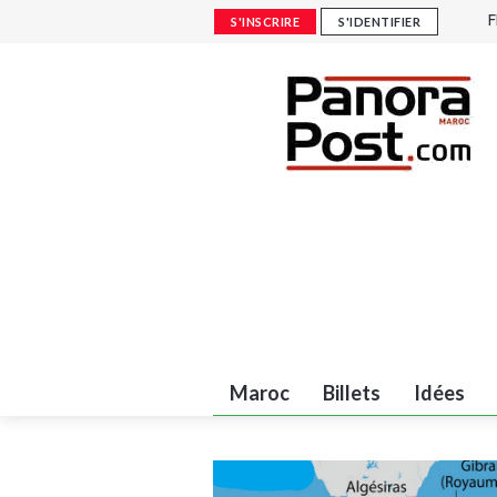
F
S'INSCRIRE
S'IDENTIFIER
F
A
c
P
Maroc
Billets
Idées