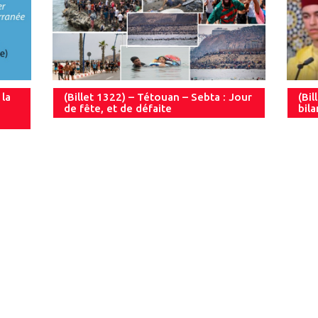
 la
(Billet 1322) – Tétouan – Sebta : Jour
(Bil
de fête, et de défaite
bil