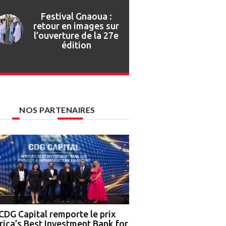
: Najat Vallaud-
Belkacem invitée de
marque du 13ème
Forum des Droits
Humains
NOS PARTENAIRES
CDG Capital remporte le prix
Nigeria : OCP Africa, 
rica’s Best Investment Bank for
Ground Truth Analytics