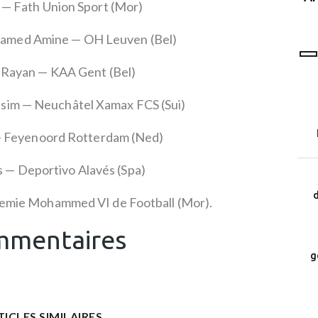
a — Fath Union Sport (Mor)
programme LEAD
med Amine — OH Leuven (Bel)
 Rayan — KAA Gent (Bel)
assim — Neuchâtel Xamax FCS (Sui)
— Feyenoord Rotterdam (Ned)
is — Deportivo Alavés (Spa)
d
emie Mohammed VI de Football (Mor).
mentaires
g
TICLES SIMILAIRES