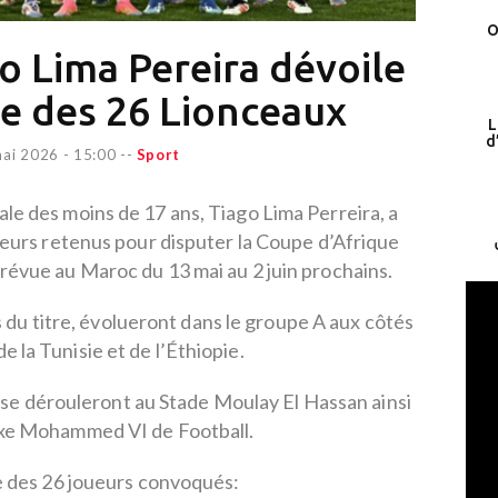
O
o Lima Pereira dévoile
ale des 26 Lionceaux
L
d
ai 2026 - 15:00
--
Sport
ale des moins de 17 ans, Tiago Lima Perreira, a
joueurs retenus pour disputer la Coupe d’Afrique
prévue au Maroc du 13 mai au 2 juin prochains.
s du titre, évolueront dans le groupe A aux côtés
de la Tunisie et de l’Éthiopie.
 se dérouleront au Stade Moulay El Hassan ainsi
xe Mohammed VI de Football.
ste des 26 joueurs convoqués: