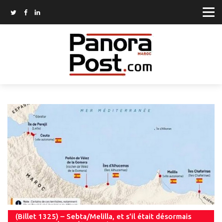
(Billet 1325) – Sebta/Melilla, et s'il était désormais