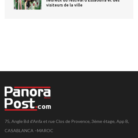
visiteurs de la ville
75, Angle Bd d'Anfa et rue Clos de Provence, 3ème étage, App B,
CASABLANCA –MAROC