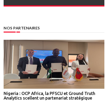
NOS PARTENAIRES
Rabat : le campus de l'UM6P accueille la 2ᵉ cohorte
Nigeria : OCP Africa, la PFSCU et Ground Truth
C
du programme LEAD
Analytics scellent un partenariat stratégique
I
F