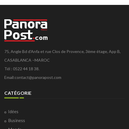
75, Angle Bd d'Anfa et rue Clos de Provence, 3ème étage, App B,
CASABLANCA –MAROC
Tél : 0522 44 18 38.
Email:
contact@panorapost.com
CATÉGORIE
Idées
Business