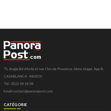
75, Angle Bd d'Anfa et rue Clos de Provence, 3ème étage, App B,
CASABLANCA –MAROC
Tél : 0522 44 18 38.
Email:
contact@panorapost.com
CATÉGORIE