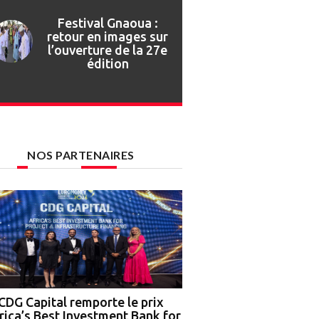
Festival Gnaoua :
retour en images sur
l’ouverture de la 27e
édition
NOS PARTENAIRES
CDG Capital remporte le prix
Nigeria : OCP Africa, 
rica’s Best Investment Bank for
Ground Truth Analytics