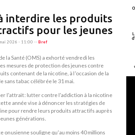
O
 interdire les produits
tractifs pour les jeunes
L
d
mai 2026 - 11:00
--
Bref
de la Santé (OMS) a exhorté vendredi les
es mesures de protection des jeunes contre
uits contenant de la nicotine, à l’occasion de la
 sans tabac célébrée le 31 mai.
l’attrait: lutter contre l’addiction à la nicotine
cette année vise à dénoncer les stratégies de
otine pour rendre leurs produits attractifs auprès
jeunes générations.
 onusienne souligne qu’au moins 40 millions