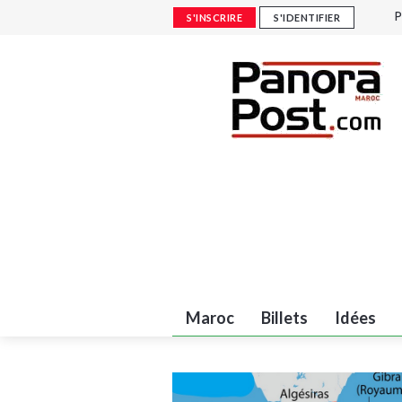
P
S'INSCRIRE
S'IDENTIFIER
F
F
A
c
Maroc
Billets
Idées