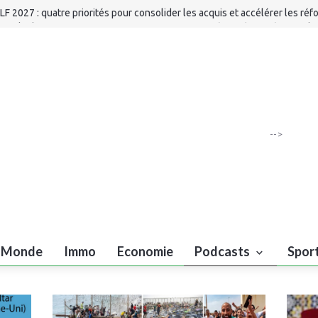
LF 2027 : quatre priorités pour consolider les acquis et accélérer les ré
IFA : la direction promet une gouvernance renforcée après sa réunion de
ès : 40 millions de DH pour renforcer les infrastructures de la Protection 
MMC : mise à jour du dossier d'information de Bank of Africa relatif aux
ertificats de dépôt
-->
Monde
Immo
Economie
Podcasts
Spor