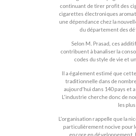
continuant de tirer profit des 
cigarettes électroniques aromati
une dépendance chez la nouvelle
du département des dét
Selon M. Prasad, ces additif
contribuent à banaliser la cons
codes du style de vie et u
Il a également estimé que cett
traditionnelle dans de nombr
aujourd’hui dans 140 pays et a 
L’industrie cherche donc de n
les plus
L’organisation rappelle que la n
particulièrement nocive pour l
encore en développement. Ell