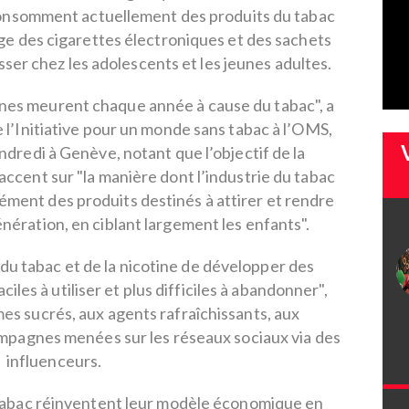
consomment actuellement des produits du tabac
ge des cigarettes électroniques et des sachets
ser chez les adolescents et les jeunes adultes.
nnes meurent chaque année à cause du tabac", a
 l’Initiative pour un monde sans tabac à l’OMS,
ndredi à Genève, notant que l’objectif de la
ccent sur "la manière dont l’industrie du tabac
rément des produits destinés à attirer et rendre
ération, en ciblant largement les enfants".
 du tabac et de la nicotine de développer des
aciles à utiliser et plus difficiles à abandonner",
s sucrés, aux agents rafraîchissants, aux
mpagnes menées sur les réseaux sociaux via des
influenceurs.
abac réinventent leur modèle économique en