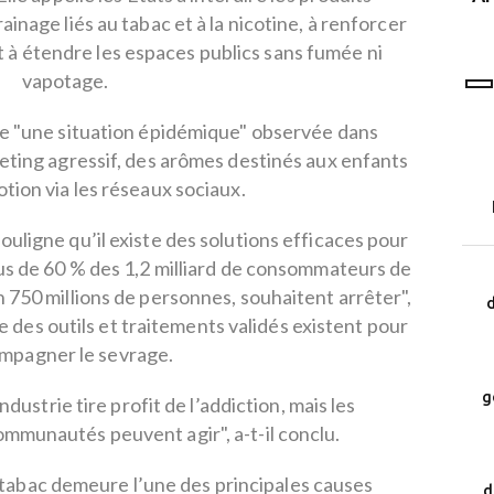
programme LEAD
rainage liés au tabac et à la nicotine, à renforcer
et à étendre les espaces publics sans fumée ni
vapotage.
e "une situation épidémique" observée dans
eting agressif, des arômes destinés aux enfants
otion via les réseaux sociaux.
uligne qu’il existe des solutions efficaces pour
us de 60 % des 1,2 milliard de consommateurs de
n 750 millions de personnes, souhaitent arrêter",
d
e des outils et traitements validés existent pour
mpagner le sevrage.
g
ndustrie tire profit de l’addiction, mais les
mmunautés peuvent agir", a-t-il conclu.
 tabac demeure l’une des principales causes
d