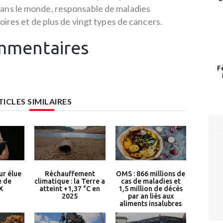
dans le monde, responsable de maladies
oires et de plus de vingt types de cancers.
mentaires
F
TICLES SIMILAIRES
r élue
Réchauffement
OMS : 866 millions de
e de
climatique : la Terre a
cas de maladies et
X
atteint +1,37 °C en
1,5 million de décès
2025
par an liés aux
aliments insalubres