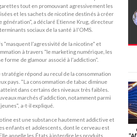
cigarettes tout en promouvant agressivement les
sées et les sachets de nicotine destinés à créer
 génération", a déclaré Etienne Krug, directeur
erminants sociaux de la santé à l’OMS.
s "masquent l’agressivité de la nicotine" et
ommation à travers "le marketing numérique, les
ne forme de glamour associé à l’addiction".
e stratégie répond au recul de la consommation
eux pays. "La consommation de tabac diminue
atteint dans certains des niveaux très faibles.
ouveaux marchés d’addiction, notamment parmi
 jeunes", a-t-il expliqué.
icotine est une substance hautement addictive et
es enfants et adolescents, dont le cerveau est
Rabat : le campus de l'UM6P
e appelle les États à interdire les produits
accueille la 2ᵉ cohorte du
"Af