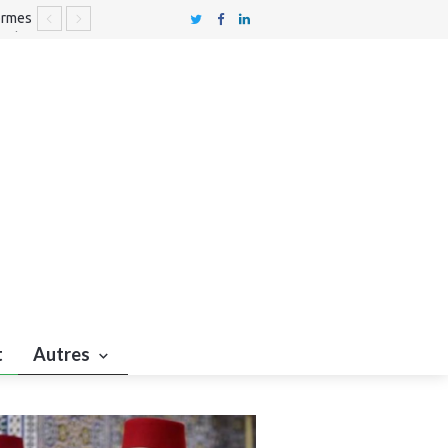
formes
 Rabat
civile
t
Autres