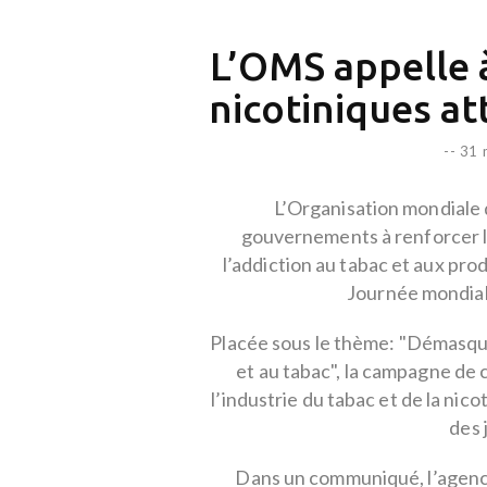
L’OMS appelle à
nicotiniques at
--
31 
L’Organisation mondiale 
gouvernements à renforcer l
l’addiction au tabac et aux prod
Journée mondiale
Placée sous le thème: "Démasquer 
et au tabac", la campagne de 
l’industrie du tabac et de la nic
des 
Dans un communiqué, l’agence