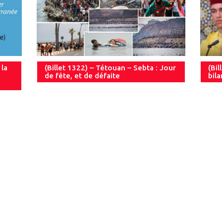
 la
(Billet 1322) – Tétouan – Sebta : Jour
(Bil
de fête, et de défaite
bil