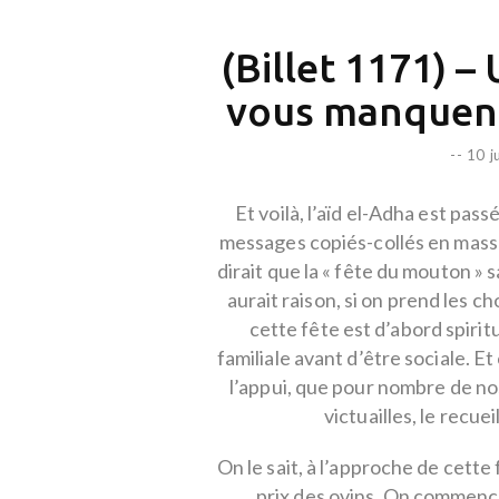
(Billet 1171) 
vous manquent 
--
10 j
Et voilà, l’aïd el-Adha est pass
messages copiés-collés en masse e
dirait que la « fête du mouton » 
aurait raison, si on prend les c
cette fête est d’abord spirit
familiale avant d’être sociale. E
l’appui, que pour nombre de nos 
victuailles, le recue
On le sait, à l’approche de cette
prix des ovins. On commence