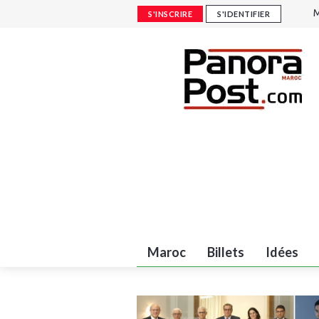
M
S'INSCRIRE
S'IDENTIFIER
p
J
m
L
R
Maroc
Billets
Idées