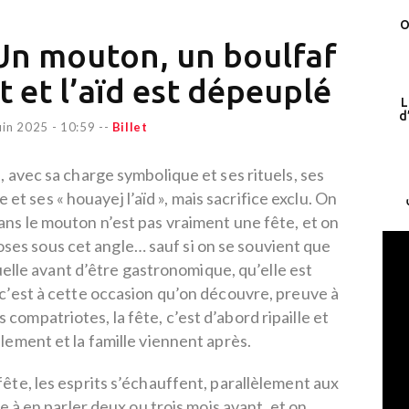
O
– Un mouton, un boulfaf
et l’aïd est dépeuplé
L
d
uin 2025 - 10:59
--
Billet
é, avec sa charge symbolique et ses rituels, ses
t ses « houayej l’aïd », mais sacrifice exclu. On
sans le mouton n’est pas vraiment une fête, et on
hoses sous cet angle… sauf si on se souvient que
uelle avant d’être gastronomique, qu’elle est
t c’est à cette occasion qu’on découvre, preuve à
compatriotes, la fête, c’est d’abord ripaille et
illement et la famille viennent après.
 fête, les esprits s’échauffent, parallèlement aux
 à en parler deux ou trois mois avant, et on