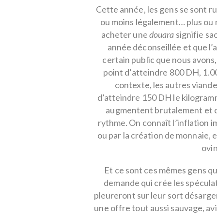
Cette année, les gens se sont ru
ou moins légalement… plus ou 
acheter une
douara
signifie sa
année déconseillée et que l’au
certain public que nous avons, i
point d’atteindre 800 DH, 1.
contexte, les autres viande
d’atteindre 150 DH le kilogramme
augmentent brutalement et on
rythme. On connaît l’inflation i
ou par la création de monnaie, e
ovin
Et ce sont ces mêmes gens qui
demande qui crée les spéculat
pleureront sur leur sort désar
une offre tout aussi sauvage, avi