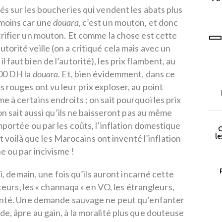
programme LEAD
és sur les boucheries qui vendent les abats plus
moins car une
douara
, c’est un mouton, et donc
crifier un mouton. Et comme la chose est cette
torité veille (on a critiqué cela mais avec un
l faut bien de l’autorité), les prix flambent, au
000 DH la
douara
. Et, bien évidemment, dans ce
s rouges ont vu leur prix exploser, au point
 à certains endroits ; on sait pourquoi les prix
 sait aussi qu’ils ne baisseront pas au même
mportée ou par les coûts, l’inflation domestique
C
le
t voilà que les Marocains ont inventé l’inflation
e ou par incivisme !
, demain, une fois qu’ils auront incarné cette
eurs, les « channaqa » en VO, les étrangleurs,
genté. Une demande sauvage ne peut qu’enfanter
de, âpre au gain, à la moralité plus que douteuse