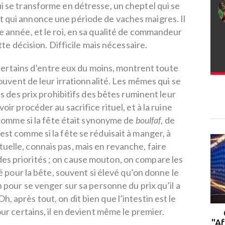
qui se transforme en détresse, un cheptel qui se
 qui annonce une période de vaches maigres. Il
tte année, et le roi, en sa qualité de commandeur
tte décision. Difficile mais nécessaire.
 certains d’entre eux du moins, montrent toute
ouvent de leur irrationnalité. Les mêmes qui se
s des prix prohibitifs des bêtes ruminent leur
ir procéder au sacrifice rituel, et à la ruine
 comme si la fête était synonyme de
boulfaf
, de
c’est comme si la fête se réduisait à manger, à
tuelle, connais pas, mais en revanche, faire
es priorités ; on cause mouton, on compare les
é pour la bête, souvent si élevé qu’on donne le
pour se venger sur sa personne du prix qu’il a
Oh, après tout, on dit bien que l’intestin est le
r certains, il en devient même le premier.
Rabat : le campus de l'UM6P
accueille la 2ᵉ cohorte du
"Af