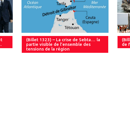
et
(Billet 1323) – La crise de Sebta… la
(Bil
.
partie visible de l’ensemble des
de f
tensions de la région