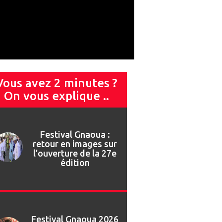
Vous avez 2 minutes ?
On vous explique ..
Festival Gnaoua 2026
: Najat Vallaud-
Belkacem invitée de
marque du 13ème
Forum des Droits
Humains