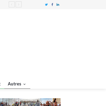
e
t
Autres