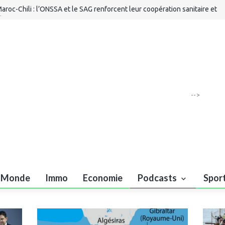
aroc-Chili : l’ONSSA et le SAG renforcent leur coopération sanitaire et
hytosanitaire
eux méditerranéens 2026 : Ludovic Batelli dévoile la liste finale des U20
arocains
’Arabie saoudite, la Turquie et le Pakistan signent un accord de défense
entrée scolaire 2026-2027 : le calendrier détaillé dévoilé par le ministèr
-->
Monde
Immo
Economie
Podcasts
Spor