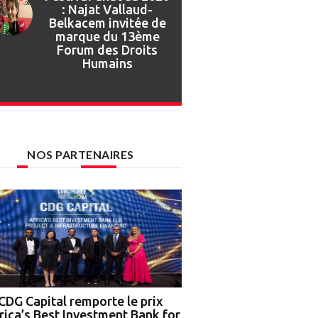
Festival Gnaoua :
retour en images sur
l’ouverture de la 27e
édition
NOS PARTENAIRES
CDG Capital remporte le prix
Nigeria : OCP Africa, 
rica’s Best Investment Bank for
Ground Truth Analytics