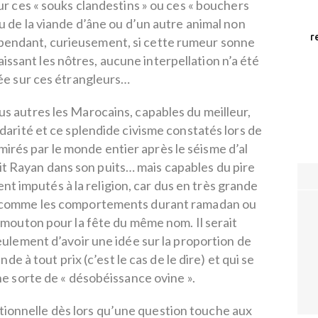
ur ces « souks clandestins » ou ces « bouchers
u de la viande d’âne ou d’un autre animal non
r
pendant, curieusement, si cette rumeur sonne
aissant les nôtres, aucune interpellation n’a été
ée sur ces étrangleurs…
 autres les Marocains, capables du meilleur,
darité et ce splendide civisme constatés lors de
mirés par le monde entier après le séisme d’al
t Rayan dans son puits… mais capables du pire
nt imputés à la religion, car dus en très grande
es, comme les comportements durant ramadan ou
 mouton pour la fête du même nom. Il serait
eulement d’avoir une idée sur la proportion de
e à tout prix (c’est le cas de le dire) et qui se
ne sorte de « désobéissance ovine ».
ionnelle dès lors qu’une question touche aux