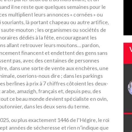
and il ne reste que quelques semaines pour le
ces multiplient leurs annonces « cornées » ou
 souriants, là portant chapeau ou autre artifice,
 saute-mouton ; les organismes ou sociétés de
horaires dédiés à la fête, encourageant les
ns allant retrouver leurs moutons… pardon,
nancement financent et endettent des gens sans
ssent pas, avec des centaines de personnes
ère, dans une sorte de vente aux enchères, une
imale, oserions-nous dire ; dans les parkings
s berlines à prix à 7 chiffres côtoient les deux-
 arabe, amazigh, français et, depuis peu, des
out ce beau monde devient spécialiste en ovin,
outonnier, dans les deux sens du terme.
25, ou plus exactement 1446 de l’Hégire, le roi
ept années de sécheresse et rien n’indique que