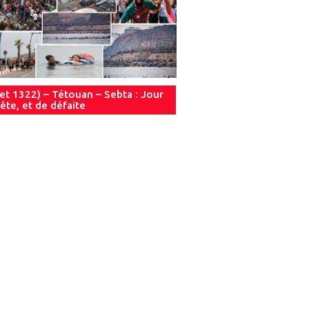
let 1322) – Tétouan – Sebta : Jour
ête, et de défaite