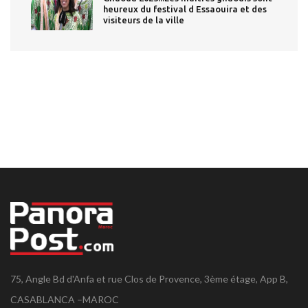
heureux du festival d Essaouira et des
visiteurs de la ville
75, Angle Bd d'Anfa et rue Clos de Provence, 3ème étage, App B,
CASABLANCA –MAROC