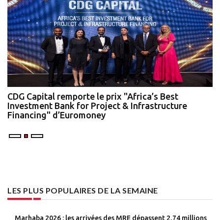
te
CDG Capital remporte le prix "Africa’s Best
N
Investment Bank for Project & Infrastructure
A
Financing" d’Euromoney
LES PLUS POPULAIRES DE LA SEMAINE
Marhaba 2026 : les arrivées des MRE dépassent 2,74 millions