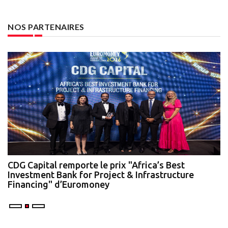
NOS PARTENAIRES
te
CDG Capital remporte le prix "Africa’s Best
N
Investment Bank for Project & Infrastructure
A
Financing" d’Euromoney