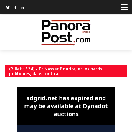
(Billet 1324) - Et Nasser Bourita, et les partis
politiques, dans tout ça...