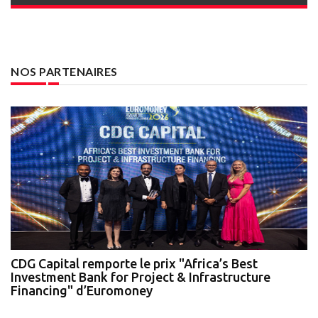
NOS PARTENAIRES
te
CDG Capital remporte le prix "Africa’s Best
N
Investment Bank for Project & Infrastructure
A
Financing" d’Euromoney