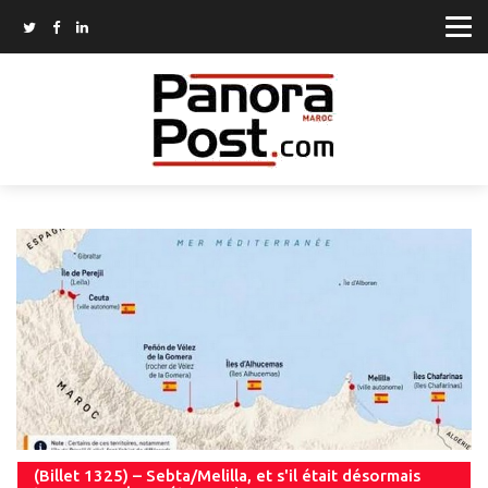
(Billet 1325) – Sebta/Melilla, et s'il était désormais