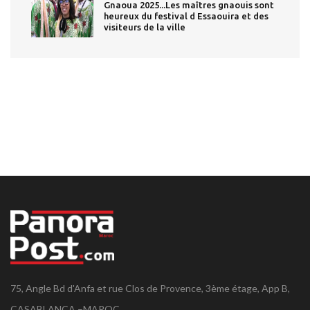
Gnaoua 2025...Les maîtres gnaouis sont
heureux du festival d Essaouira et des
visiteurs de la ville
75, Angle Bd d'Anfa et rue Clos de Provence, 3ème étage, App B,
CASABLANCA –MAROC