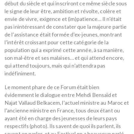
début du siècle et qui inscriront ce même siècle sous
le signe de leur être, ambition et révolte, colère et
envie de vivre, exigence et (im)patience… Il n’était
pas inintéressant de constater que la majeure partie
de l’assistance était formée d’ex-jeunes, montrant
l’intérêt croissant pour cette catégorie de la
population qui a exprimé cette année, à sa manière,
son mal-être et ses malaises… et qui attend encore,
qui attend toujours, mais qui n’attendra pas
indéfiniment.
Le moment phare de ce Forum était bien
évidemment le dialogue entre Mehdi Bensaïd et
Najat Vallaud Belkacem, l’actuel ministre au Maroc et
l’ancienne ministre en France, tous deux étant ou
ayant été en charge des jeunesses de leurs pays
respectifs (photo). Ils savent de quoi ils parlent, ils
savent en parler, et au Festival on a beaucoup parlé