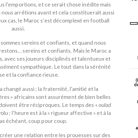
nous l’emportions, et ce serait chose inédite mais
programme LEAD
 nous arrêtions avant et cela constituerait aussi
ux cas, le Maroc s’est décomplexé en football
aussi.
sommes sereins et confiants, et quand nous
estons… sereins et confiants. Mais le Maroc a
s, avec ses joueurs disciplinés et talentueux et
sément sympathique. Le tout dans la sérénité
se et la confiance rieuse.
(
dé
 changé aussi ; la fraternité, l’amitié et la
res » africains sont assurément de bien belles
 doivent être réciproques. Le temps des «
oulad
u ; l’heure est à la « rigueur affective » et à la
cas échéant, coup pour coup.
a
créer une relation entre les prouesses sur des