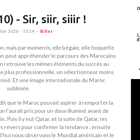
O
) - Sir, siir, siiir !
illet 2026 - 10:14
--
Billet
L
d
on, mais par moments, elle bégaie, elle hoquette
u’on peut appréhender le parcours des Marocains
On retrouve les mêmes éléments du succès au
e plus professionnelle, un sélectionneur moins
anisé. Et une image internationale du Maroc
sublimée.
t dit que le Maroc pouvait aspirer à remporter la
n l’aurait pris pour un doux illuminé avant de
Puis il y eut Qatar, et la suite de Qatar, les
es revers pour confirmer la tendance ; ensuite
’hui nous observons le Mondial américain et le