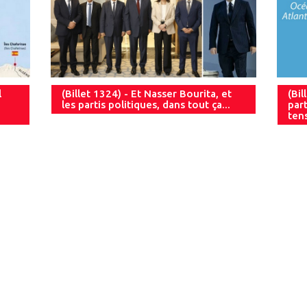
l
(Billet 1324) - Et Nasser Bourita, et
(Bil
les partis politiques, dans tout ça...
part
ten