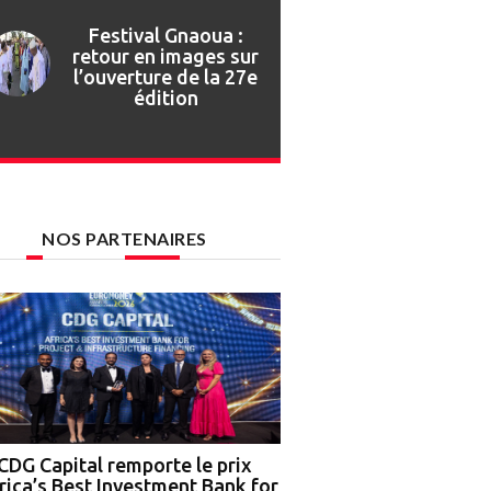
Festival Gnaoua :
retour en images sur
l’ouverture de la 27e
édition
NOS PARTENAIRES
CDG Capital remporte le prix
Nigeria : OCP Africa, 
rica’s Best Investment Bank for
Ground Truth Analytics