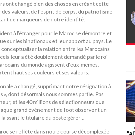
rs ont changé bien des choses en créant cette
des valeurs, de l’esprit de corps, du patriotisme
autant de marqueurs de notre identité.
ident à l'étranger pour le Maroc se démontre et
ue sur les binationaux et leur apport au pays. Le
conceptualiser la relation entre les Marocains
ela leur a été doublement demandé par le roi
rocains du monde agissent d'eux-mêmes,
rtent haut ses couleurs et ses valeurs.
tionale a changé, supprimant notre résignation à
ds », dont désormais nous sommes partie. Pas
neur, et les 40 millions de sélectionneurs que
haque grand événement de foot observent un
laissant le titulaire du poste gérer…
Rabat : le campus de l'UM6P
aroc se reflète dans notre course décomplexée
accueille la 2ᵉ cohorte du
"Af