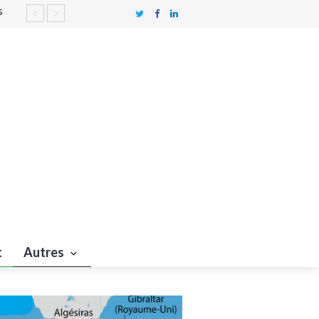
les
 du
s
t
Autres