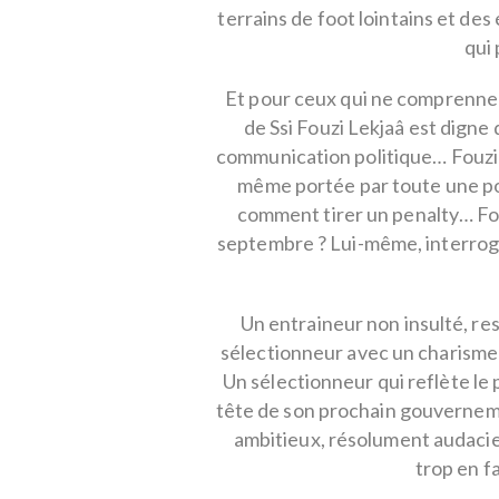
terrains de foot lointains et de
qui 
Et pour ceux qui ne comprennent
de Ssi Fouzi Lekjaâ est digne 
communication politique… Fouzi L
même portée par toute une pop
comment tirer un penalty… Fouz
septembre ? Lui-même, interrogé 
Un entraineur non insulté, re
sélectionneur avec un charisme 
Un sélectionneur qui reflète le 
tête de son prochain gouverneme
ambitieux, résolument audacie
trop en f