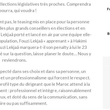
s élections législatives très proches. Comprendra
F
pourra, qui voudra !
 pas, le teasing mis en place pour la personne
des plus grands conseillers en élections et en
B
ekjaâ porté et lancé en air par une équipe elle-
ulation, Fouzi Lekjaâ « apprenant » à Hakimi
i Lekjaâ marquera-t-il son penalty à lui le 23
sur la question, laisse planer le doute… Nous y
reviendrons.
specté dans ses choix et dans sa personne, un
et un professionnalisme qui forcent le respect.
profil type du dirigeant que le Maroc attend à la
nt : professionnel et intègre, raisonnablement
ux, et doté du sens de la communication, sans
aire ou pas suffisamment.