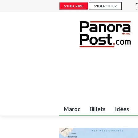
(
S'INSCRIRE
S'IDENTIFIER
r
É
é
M
8
F
é
Maroc
Billets
Idées