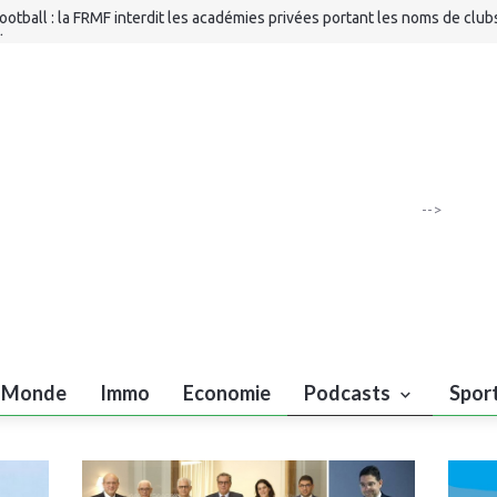
Billet 1325) – Sebta/Melilla, et s'il était désormais temps pour leur
étrocession...
ducation : « Rihla », une nouvelle application gratuite pour accompagner 
lèves du primiare
ondiaux juniors d’athlétisme : Imad Bouchajda sacré champion du monde
00 m
ootball : la FRMF interdit les académies privées portant les noms de club
trangers
-->
Monde
Immo
Economie
Podcasts
Spor