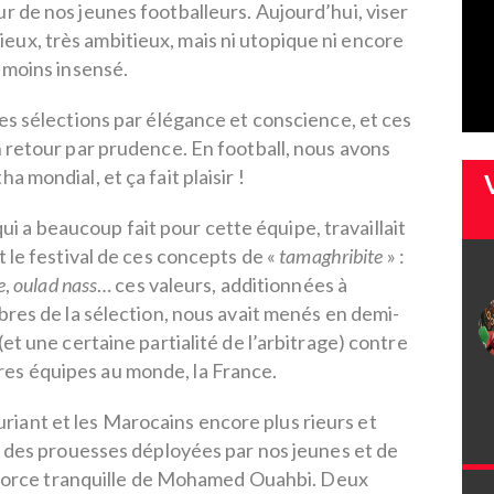
 de nos jeunes footballeurs. Aujourd’hui, viser
tieux, très ambitieux, mais ni utopique ni encore
moins insensé.
s sélections par élégance et conscience, et ces
 retour par prudence. En football, nous avons
ha mondial, et ça fait plaisir !
i a beaucoup fait pour cette équipe, travaillait
it le festival de ces concepts de «
tamaghribite
» :
e
,
oulad nass
… ces valeurs, additionnées à
res de la sélection, nous avait menés en demi-
(et une certaine partialité de l’arbitrage) contre
ures équipes au monde, la France.
uriant et les Marocains encore plus rieurs et
é des prouesses déployées par nos jeunes et de
 force tranquille de Mohamed Ouahbi. Deux